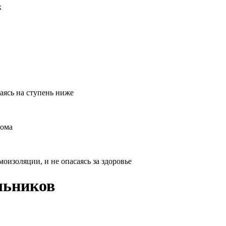
х
аясь на ступень ниже
дома
оизоляции, и не опасаясь за здоровье
льников