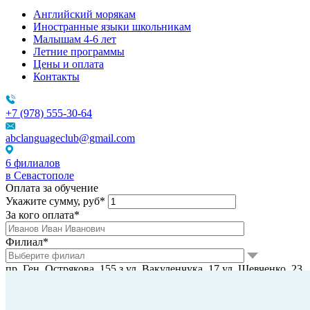
Английский морякам
Иностранные языки школьникам
Малышам 4-6 лет
Летние программы
Цены и оплата
Контакты
+7 (978) 555-30-64
abclanguageclub@gmail.com
6 филиалов
в Севастополе
Оплата за обучение
Укажите сумму, руб*
За кого оплата*
Филиал*
пр. Ген. Острякова, 155 з
ул. Вакуленчука, 17
ул. Шевченко, 23
а
пр. Окт. Революции, 44
пр. Гер. Сталинграда, 44
пр. Победы,
38